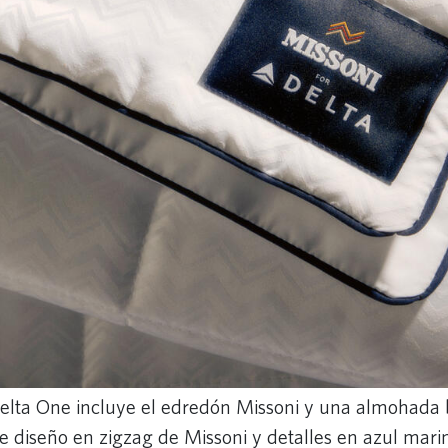
elta One incluye el edredón Missoni y una almohada 
te diseño en zigzag de Missoni y detalles en azul mari