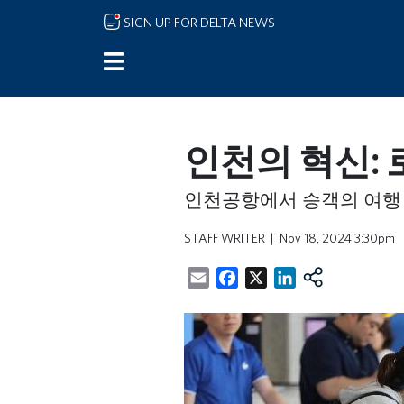
Skip to main content
SIGN UP FOR DELTA NEWS
인천의 혁신:
인천공항에서 승객의 여행 
STAFF WRITER
Nov 18, 2024 3:30pm
Email
Facebook
X
LinkedIn