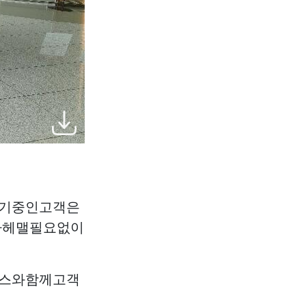
대기중인고객은
아헤맬필요없이
틱스와함께고객