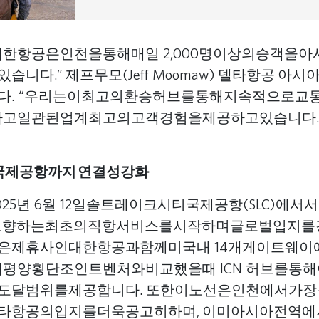
한항공은인천을통해매일 2,000명이상의승객을아시
니다.” 제프무모(Jeff Moomaw) 델타항공 아
다. “우리는이최고의환승허브를통해지속적으로교
활하고일관된업계최고의고객경험을제공하고있습니다.
국제공항까지 연결성강화
025년 6월 12일솔트레이크시티국제공항(SLC)에서
)으로향하는최초의직항서비스를시작하며글로벌입지를강
은제휴사인대한항공과함께미국내 14개게이트웨이
태평양횡단조인트벤처와비교했을때 ICN 허브를통
도달범위를제공합니다. 또한이노선은인천에서가
타항공의입지를더욱공고히하며, 이미아시아전역