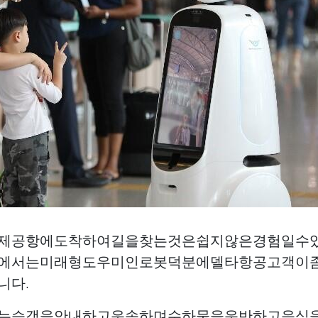
제공항에도착하여길을찾는것은쉽지않은경험일수있
에서는미래형도우미인로봇덕분에델타항공고객이
니다.
는승객을안내하고운송하며수하물을운반하고음식