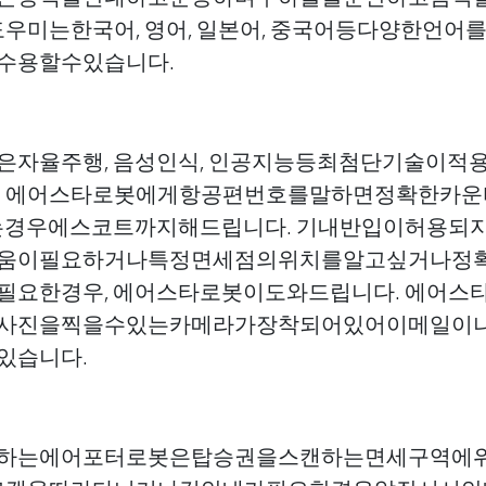
도우미는한국어, 영어, 일본어, 중국어등다양한언
수용할수있습니다.
은자율주행, 음성인식, 인공지능등최첨단기술이적
. 에어스타로봇에게항공편번호를말하면정확한카
시는경우에스코트까지해드립니다. 기내반입이허용되
움이필요하거나특정면세점의위치를알고싶거나정
필요한경우, 에어스타로봇이도와드립니다. 에어스
사진을찍을수있는카메라가장착되어있어이메일이나 
있습니다.
하는에어포터로봇은탑승권을스캔하는면세구역에