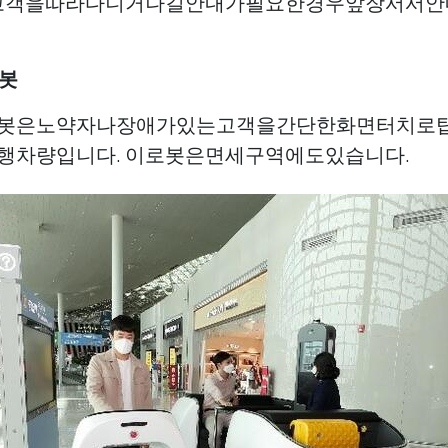
은고객을따라다니거나길안내가필요한경우앞장서서
로봇
봇은노약자나장애가있는고객을간단한화면터치로
행차량입니다. 이로봇은면세구역에도있습니다.