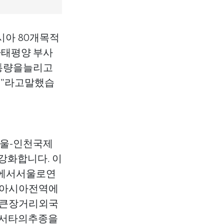
아 80개목적
시아태평양 부사
통량을늘리고
"라고말했습
서울-인천국제
화합니다. 이
에서서울로연
해아시아전역에
장큰장거리외국
에서타의추종을