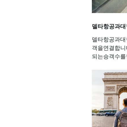
델타항공과대
델타항공과대
객을연결합니
되는승객수를