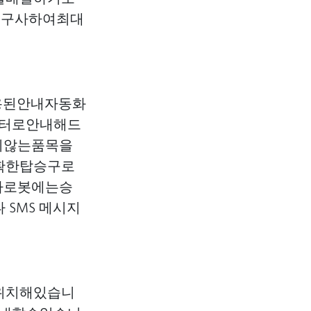
어를구사하여최대
용된안내자동화
운터로안내해드
지않는품목을
확한탑승구로
타로봇에는승
SMS 메시지
위치해있습니