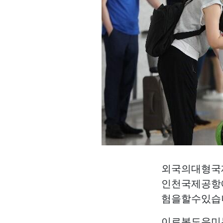
외국의대형국
인천국제공항
험을할수있습
이로봇도우미