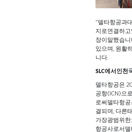
“델타항공과대
지로연결하고있습
장이말했습니
있으며, 원
니다.
SLC에서인천
델타항공은 2
공항(ICN
로써델타항공
결되며, 다른
가장광범위한
항공사로서델