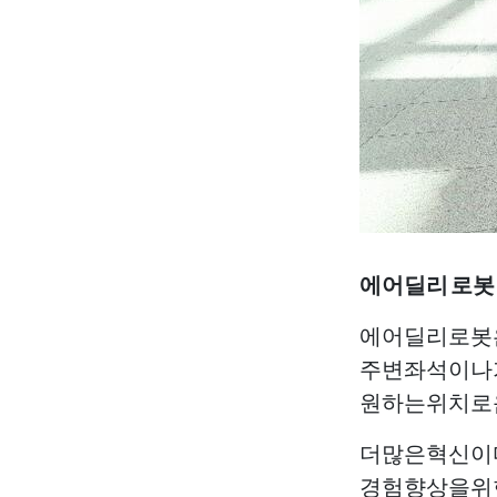
에어딜리 로봇
에어딜리로봇
주변좌석이나
원하는위치로
더많은혁신이
경험향상을위