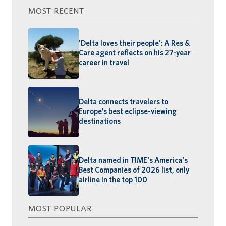
MOST RECENT
'Delta loves their people': A Res &
Care agent reflects on his 27-year
career in travel
Delta connects travelers to
Europe’s best eclipse-viewing
destinations
Delta named in TIME's America's
Best Companies of 2026 list, only
airline in the top 100
MOST POPULAR