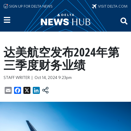
Skip to main content
SIGN UP FOR DELTA NEWS
VISIT DELTA.COM
达美航空发布2024年第
三季度财务业绩
STAFF WRITER
Oct 14, 2024 9:23pm
Email
Facebook
X
LinkedIn