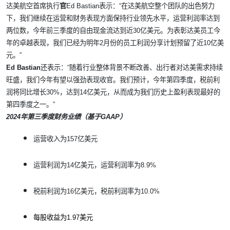
达美航空首席执行
官
Ed Bastian
表示：“在达美航空整个团队的出色努力
下，我们继续在运营和财务表现方面保持行业领先水平，运营利润率达到
两位数，今年前三季度的自由现金流达到近
30
亿美元。为表彰达美员工今
年的卓越表现，我们已经为明年
2
月份的员工利润分享计划预留了近
10
亿美
元。”
Ed Bastian
还表示：“随着行业整体背景不断改善、出行者对达美需求持续
旺盛，我们今年有望以强劲表现收官。我们预计，今年第四季度，税前利
润将同比增长
30%
，达到
14
亿美元，从而成为我们历史上盈利表现最好的
第四季度之一。”
2024
年第三季度财务业绩（基于
GAAP
）
运营收入为
157
亿美元
运营利润为
14
亿美元，运营利润率为
8.9%
税前利润为
16
亿美元，税前利润率为
10.0%
每股收益为
1.97
美元