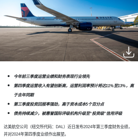
今年前三季度运营业绩和财务表现行业领先
第四季度运营收入有望创新高，运营利润率预计将达
11%
至
13%
，高
于去年同期
第三季度投资回报率强劲，高于资本成本
5
个百分点
债务持续减少，被惠誉国际评级机构升级至
“
投资级
”
信用评级
达美航空公司（纽交所代码：
DAL
）近日发布
2024
年第三季度财务业绩，
并对
2024
年第四季度业绩作出展望。