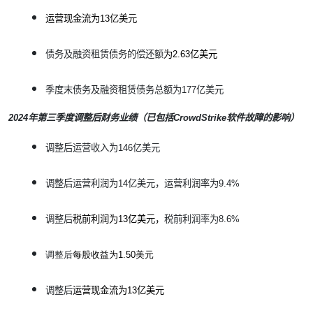
运营现金流为
13
亿美元
债务及融资租赁债务的偿还额
为
2.63
亿美元
季度末债务及融资租赁债务总额为
177
亿美元
2024
年第三季度调整后财务业绩（已包括
CrowdStrike
软件故障的影响）
调整后运营收入为
146
亿美元
调整后运营利润为
14
亿美元，运营利润率为
9.4%
调整后
税前利润为
13
亿美元，
税前利润率为
8.6%
调整后
每股收益为1.50美元
调整后
运营现金流为
13
亿美元