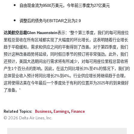
自由现金流为
9500
万美元，今年前三季度为
27
亿美元
调整后的债务与
EBITDAR
之比为
2.9
达美航空总裁
Glen Hauenstein
表示：“整个第三季度，我们的每可用座位
里程总营收在所有区域都实现了大幅度的环比增长，这表明随着行业增长
趋于平稳缓和，需求和供应之间的平衡得到了改善。对于第四季度，我们
预计这种改善趋势将延续，同时假日季节的预订将非常强劲。此外，我们
还预计，美国大选期间出行需求将有所减少，对每可用座位里程总营收将
产生
1
个百分点的影响。因此，在运力同比增长
3%
至
4%
的情况下，我们的
总体营业收入预计将同比增长
2%
到
4%
。行业供应增长将继续趋于合理，
这将使得达美在今年最后一个季度处于有利的位置并为
2025
年的到来做好
了准备。”
Related Topics:
Business
,
Earnings
,
Finance
© 2026 Delta Air Lines, Inc.