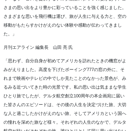
さまの思い出をより豊かに彩っていることを強く感じました。
さまざまな思いを飛行機は運び、旅が人生に与える力と、空の
移動がもたらすかけがえのない体験や感動が伝わってきまし
た。」
月刊エアライン 編集長 山田 亮 氏
「思わず、自分自身が初めてアメリカを訪れたときの機窓がよ
みがえりました。高度を下げたボーイング
777
の窓の外に、そ
れまで映画やテレビの中でしか見たことのなかった景色が、み
るみる近づいてきた時の光景です。私の思い出は気ままな学生
ひとり旅でしたが、デルタ航空創立
100
周年の本企画宛に届い
た皆さんのエピソードは、その後の人生を決定づけた旅、大切
な人と過ごしたかけがえのない旅、そしてアメリカという国へ
の憧れを深めた旅など様々。それぞれの人生のなかで、デルタ