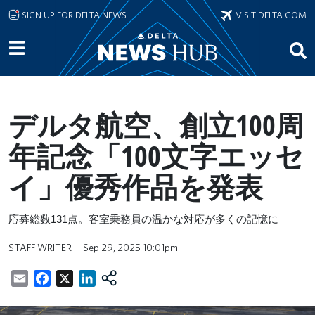
Skip to main content
SIGN UP FOR DELTA NEWS
VISIT DELTA.COM
デルタ航空、創立100周
年記念「100文字エッセ
イ」優秀作品を発表
応募総数
131
点。客室乗務員の温かな対応が多くの記憶に
STAFF WRITER
Sep 29, 2025 10:01pm
Email
Facebook
X
LinkedIn