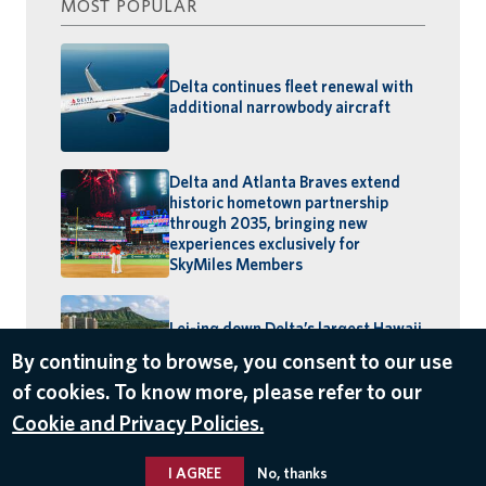
MOST POPULAR
Delta continues fleet renewal with
additional narrowbody aircraft
Delta and Atlanta Braves extend
historic hometown partnership
through 2035, bringing new
experiences exclusively for
SkyMiles Members
Lei-ing down Delta’s largest Hawaii
schedule: MSP–Maui launches,
By continuing to browse, you consent to our use
BOS–Honolulu returns
of cookies. To know more, please refer to our
Cookie and Privacy Policies.
I AGREE
No, thanks