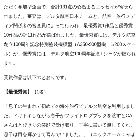
ただく参加型企画で、合計
131
点の心温まるエッセイが寄せら
れました。審査は、デルタ航空日本チームと、航空・旅行メデ
ィア関係者の審査員によって行われ、最優秀賞
1
作品と優秀賞
10
作品の計
11
作品が選ばれました。最優秀賞には、デルタ航空
創立
100
周年記念特別塗装機模型（
A350-900
型機
1/200
スケー
ル）が、優秀賞には、デルタ航空
100
周年記念
T
シャツが贈られ
ます。
受賞作品は以下のとおりです。
【最優秀賞】（
1
名）
「息子の生まれて初めての海外旅行でデルタ航空を利用しまし
た。ドキドキしながら息子がフライトログブックを渡すと
CA
さんはとびきりの笑顔で受け取り、丁寧に書いて渡してくれ、
息子は目を輝かせて喜んでいました。」（ニックネーム：みほ