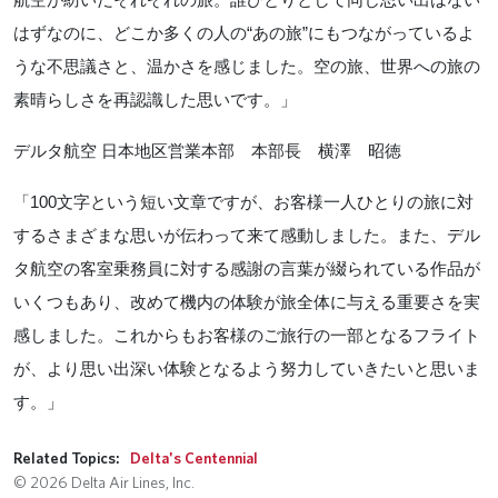
航空が紡いだそれぞれの旅。誰ひとりとして同じ思い出はない
はずなのに、どこか多くの人の“あの旅”にもつながっているよ
うな不思議さと、温かさを感じました。空の旅、世界への旅の
素晴らしさを再認識した思いです。」
デルタ航空 日本地区営業本部 本部長 横澤 昭徳
「
100
文字という短い文章ですが、お客様一人ひとりの旅に対
するさまざまな思いが伝わって来て感動しました。また、デル
タ航空の客室乗務員に対する感謝の言葉が綴られている作品が
いくつもあり、改めて機内の体験が旅全体に与える重要さを実
感しました。これからもお客様のご旅行の一部となるフライト
が、より思い出深い体験となるよう努力していきたいと思いま
す。」
Related Topics:
Delta's Centennial
© 2026 Delta Air Lines, Inc.