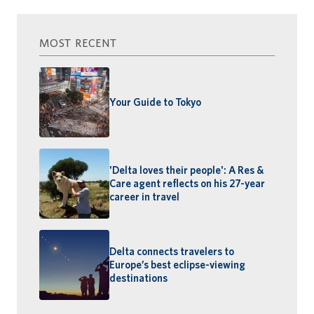
MOST RECENT
Your Guide to Tokyo
'Delta loves their people': A Res &
Care agent reflects on his 27-year
career in travel
Delta connects travelers to
Europe’s best eclipse-viewing
destinations