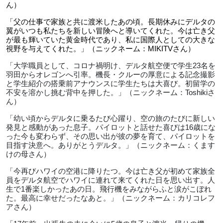
ん）
「父の仕事で家族と共に渡米したあの頃。長期休みにデルタの
翼がいつも私たちを新しい冒険へと導いてくれた。今は亡き父
が最も輝いていた黄金時代であり、私に国際人としての大きな
視野を与えてくれた。」（ニックネーム：
MIKITV
さん）
「大学職員として、コロナ禍明け、デルタ航空便で学生
23
名を
羽田からオレゴンへ引率。機長・クルーの厚意による記念撮影
と学生紹介の搭乗前アナウンスに学生たちは大喜び。初留学の
不安を溶かし挑む背中を押した。」（ニックネーム：
Toshiki
さ
ん）
「幼い頃からデルタに乗るたび心躍り、空の旅のたびに新しい
発見と感動があった息子。パイロットと話せた喜びは
16
歳にな
った今も変わらず、その思い出が彼の夢を育て、パイロットを
目指す決意へ。ありがとうデルタ。」（ニックネーム：くます
けの母さん）
「今再びハワイの空港に降りたつ。今は亡き父が初めて家族全
員をデルタ航空でハワイに連れて来てくれた日を思い出す。人
生で
1
番楽しかったあの日。飛行機をみながらふと涙がこぼれ
た。最高に幸せだったなあと。」（ニックネーム：カリコレフ
アさん）