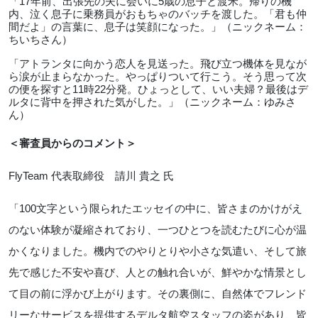
「
17
年前、出張先の夫に会いに
5
歳の息子と渡米。帰りの機
内、泣く息子に乗務員がおもちゃのバッチを渡した。「君も仲
間だよ」の言葉に、息子は笑顔になった。」（ニックネーム：
ちいちさん）
「アトランタに向かう恋人を見送った。飛び立つ機体を見なが
ら涙が止まらなかった。やっぱりついて行こう。そう思って次
の便を探すと
11
時
22
分発。ひょっとして、いい夫婦？最後はデ
ルタに背中を押された気がした。」（ニックネーム：ゆみさ
ん）
＜審査員からのコメント＞
FlyTeam
代表取締役 請川 貴之 氏
「
100
文字という限られたエッセイの中に、皆さまのかけがえ
のない体験が凝縮されており、一つひとつを読むたびに心が温
かくなりました。機内でのやりとりや小さな気遣い、そして旅
先で感じた不安や喜び、人との触れ合いが、鮮やかな情景とし
て目の前に浮かび上がります。その裏側に、自然体でフレンド
リーなサービスを提供するデルタ航空スタッフの姿があり、皆