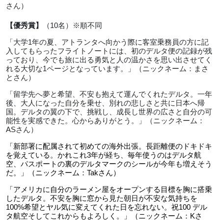
さん）
【優秀賞】
（
10
名）※順不同
「大学
1
年の夏、アトランタへ向かう際に客室乗務員の方に記
入してもらったフライトノートには、初のデルタ便の記録が残
っており、今でも旅に出る勇気と人の温かさを思い出させてく
れる大切な
1
ページとなっています。」（ニックネーム：まさ
とさん）
「留学先へ夢と希望、不安も抱えて運んでくれたデルタ。一年
後、大人になった自分を乗せ、別れの悲しさと共に日本へ帰
国。デルタの翼の下で、挑戦し、成長し世界の広さと自分の可
能性を実感できた。心からありがとう。」（ニックネーム：
AS
さん）
「新部署に配属されて初めての海外出張。長距離便のドキドキ
を覚えている。かれこれ
3
年が経ち、毎年使うのはデルタ航
空、パスポートの裏のデルタマークのシールが今年も増えそう
だ。」（ニックネーム：
Tak
さん）
「アメリカに自分のラーメン屋をオープンする目標を胸に搭乗
したデルタ。不安を胸に窓から見た朝日が不安な気持ちを
100%
希望とヤル気に変えてくれた日を忘れない。祝
100
デル
タ航空そしてこれからもよろしく。」（ニックネーム：
K
さ