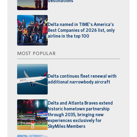
destinations
Delta named in TIME's America's
Best Companies of 2026 list, only
airline in the top 100
MOST POPULAR
Delta continues fleet renewal with
additional narrowbody aircraft
Delta and Atlanta Braves extend
historic hometown partnership
through 2035, bringing new
experiences exclusively for
SkyMiles Members