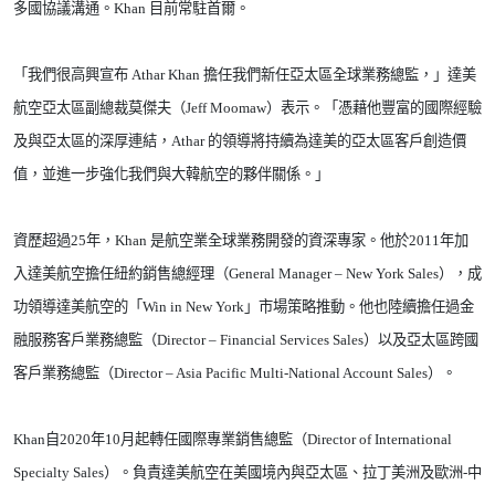
多國協議溝通。
Khan
目前常駐首爾。
「我們很高興宣布
Athar Khan
擔任我們新任亞太區全球業務總監，」達美
航空亞太區副總裁莫傑夫（
Jeff Moomaw
）表示。「憑藉他豐富的國際經驗
及與亞太區的深厚連結，
Athar
的領導將持續為達美的亞太區客戶創造價
值，並進一步強化我們與大韓航空的夥伴關係。」
資歷超過
25
年，
Khan
是航空業全球業務開發的資深專家。他於
2011
年加
入達美航空擔任紐約銷售總經理（
General Manager – New York Sales
），成
功領導達美航空的「
Win in New York
」市場策略推動。他也陸續擔任過金
融服務客戶業務總監（
Director – Financial Services Sales
）以及亞太區跨國
客戶業務總監（
Director – Asia Pacific Multi-National Account Sales
）。
Khan
自
2020
年
10
月起轉任國際專業銷售總監（
Director of International
Specialty Sales
）。負責達美航空在美國境內與亞太區、拉丁美洲及歐洲
-
中