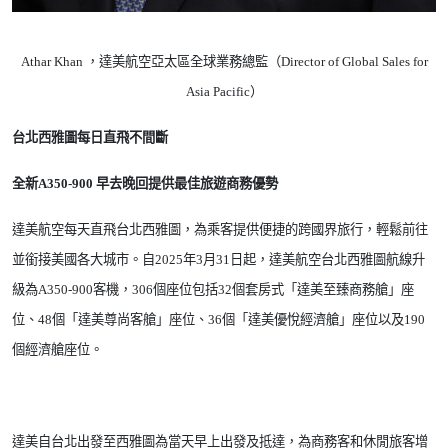
Athar Khan
，達美航空亞太區全球業務總監（
Director of Global Sales for
Asia Pacific
）
台北西雅圖每日直飛不間斷
全新
A350-900
早去晚回提供最佳旅遊商務優勢
達美航空每天直飛台北西雅圖，為乘客提供便捷的跨國界旅行，輕鬆前往
並銜接美國各大城市。自
2025
年
3
月
31
日起，達美航空台北西雅圖航線升
級為
A350-900
客機，
306
個座位包括
32
個套房式「達美至臻商務艙」座
位、
48
個「達美尊尚客艙」座位、
36
個「達美優悅經濟艙」座位以及
190
個經濟艙座位。
達美自台北出發至西雅圖為當天早上出發及抵達，為商務客和休閒旅客增