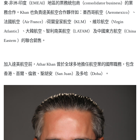
東
-
非洲
-
印度（
EMEAI
）地區的票務統包商（
consolidator business
）的業
務合作。
Khan
也負責達美航空合作夥伴如：墨西哥航空（
Aeromexico
）、
法國航空（
Air France
）
/
荷蘭皇家航空（
KLM
）、維珍航空（
Virgin
Atlantic
）、大韓航空、智利南美航空（
LATAM
）
及中國東方航空（
China
Eastern
）的聯合銷售。
加入達美航空前，
Athar Khan
曾於全球多地擔任航空業的國際職務，包含
香港、首爾、倫敦、聖胡安（
San Juan
）及多哈（
Doha
）。