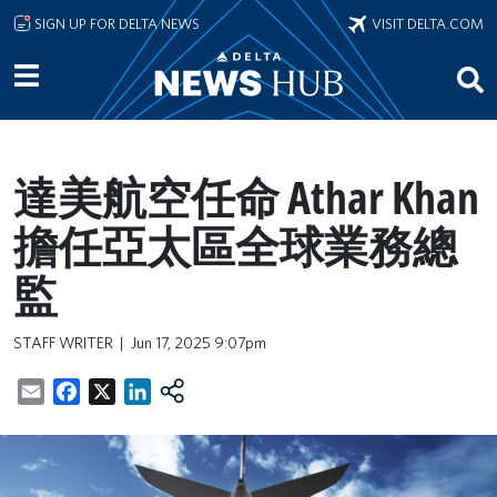
Skip to main content
SIGN UP FOR DELTA NEWS
VISIT DELTA.COM
達美航空任命 Athar Khan
擔任亞太區全球業務總
監
STAFF WRITER
Jun 17, 2025 9:07pm
Email
Facebook
X
LinkedIn