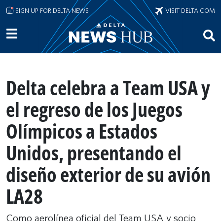
Skip to main content
SIGN UP FOR DELTA NEWS
VISIT DELTA.COM
Delta celebra a Team USA y
el regreso de los Juegos
Olímpicos a Estados
Unidos, presentando el
diseño exterior de su avión
LA28
Como aerolínea oficial del Team USA y socio