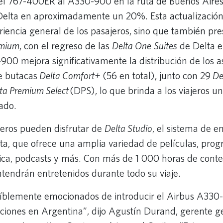
del 767-400ER al A330-900 en la ruta de Buenos Aire
elta en aproximadamente un 20%. Esta actualización
riencia general de los pasajeros, sino que también pr
mium
, con el regreso de las
Delta One
Suites
de Delta 
900 mejora significativamente la distribución de los a
de butacas
Delta Comfort+
(56 en total), junto con 29
De
ta Premium Select
(DPS), lo que brinda a los viajeros u
ado.
jeros pueden disfrutar de
Delta Studio
, el sistema de e
ta, que ofrece una amplia variedad de películas, pro
sica, podcasts y más. Con más de 1 000 horas de conte
ntendrán entretenidos durante todo su viaje.
eíblemente emocionados de introducir el Airbus A33
ciones en Argentina”, dijo Agustín Durand, gerente g