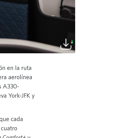
n en la ruta
era aerolínea
us A330-
eva York-JFK y
 que cada
 cuatro
a Comfort+
y