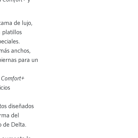
cama de lujo,
platillos
peciales.
 más anchos,
piernas para un
a Comfort+
icios
ntos diseñados
rma del
o de Delta.