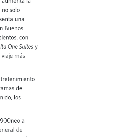
s aumenta la
 no solo
esenta una
en Buenos
sientos, con
lta One Suites
y
n viaje más
ntretenimiento
gramas de
nido, los
0-900neo a
eneral de