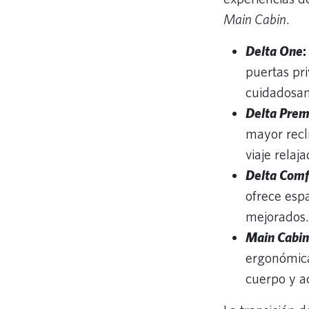
Main Cabin
.
Delta One
:
puertas pri
cuidadosam
Delta Prem
mayor recl
viaje rela
Delta Comf
ofrece espa
mejorados
Main Cabin
ergonómica
cuerpo y a