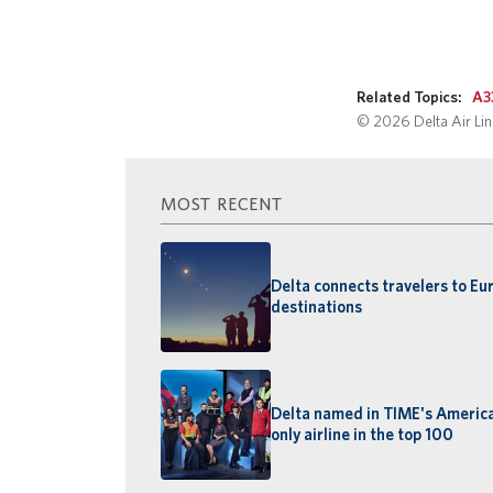
Remote video
Related Topics:
A3
© 2026 Delta Air Line
MOST RECENT
Delta connects travelers to Eu
destinations
Delta named in TIME's America
only airline in the top 100