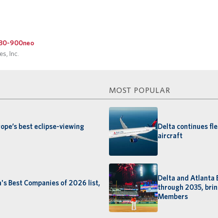
 URL
30-900neo
s, Inc.
MOST POPULAR
rope’s best eclipse-viewing
Delta continues fl
aircraft
Delta and Atlanta 
's Best Companies of 2026 list,
through 2035, brin
Members