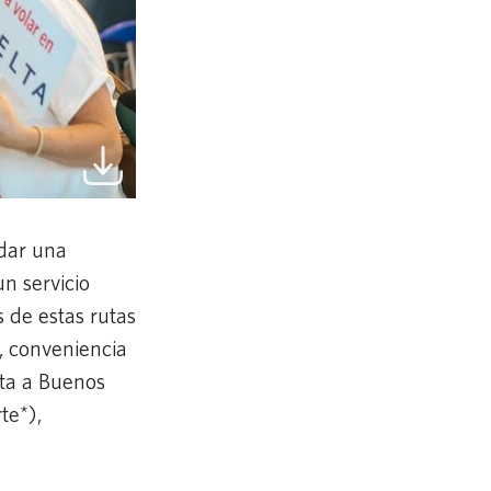
ndar una
n servicio
s de estas rutas
, conveniencia
ta a Buenos
te*),