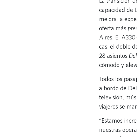
La transición 
capacidad de D
mejora la expe
oferta más
pre
Aires. El A330-
casi el doble 
28 asientos
Del
cómodo y elev
Todos los pasa
a bordo de Del
televisión, mú
viajeros se ma
“Estamos incr
nuestras opera