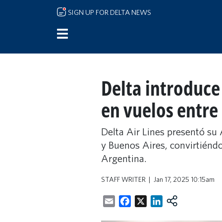
Skip to main content
SIGN UP FOR DELTA NEWS
Delta introduce
en vuelos entre
Delta Air Lines presentó su
y Buenos Aires, convirtiéndo
Argentina.
STAFF WRITER
Jan 17, 2025 10:15am
Email
Facebook
X
LinkedIn