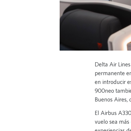
Delta Air Line
permanente ent
en introducir 
900neo también
Buenos Aires, 
El Airbus A33
vuelo sea más 
experiencias de