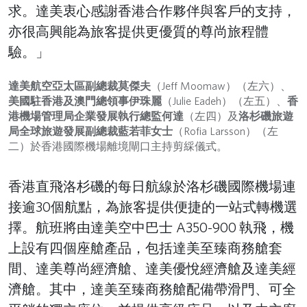
求。達美衷心感謝香港合作夥伴與客戶的支持，
亦很高興能為旅客提供更優質的尊尚旅程體
驗。」
達美航空亞太區副總裁莫傑夫
（Jeff Moomaw）（左六）、
美國駐香港及澳門總領事伊珠麗
（Julie Eadeh）（左五）、
香
港機場管理局企業發展執行總監何達
（左四）及
洛杉磯旅遊
局全球旅遊發展副總裁藍若菲女士
（Rofia Larsson）（左
二）於香港國際機場離境閘口主持剪綵儀式。
香港直飛洛杉磯的每日航線於洛杉磯國際機場連
接逾30個航點，為旅客提供便捷的一站式轉機選
擇。航班將由達美空中巴士 A350-900 執飛，機
上設有四個座艙產品，包括達美至臻商務艙套
間、達美尊尚經濟艙、達美優悅經濟艙及達美經
濟艙。其中，達美至臻商務艙配備帶滑門、可全