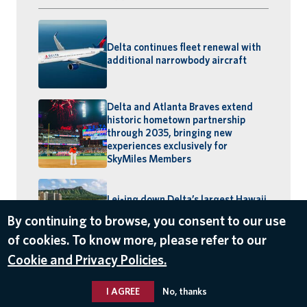
Delta continues fleet renewal with
additional narrowbody aircraft
Delta and Atlanta Braves extend
historic hometown partnership
through 2035, bringing new
experiences exclusively for
SkyMiles Members
Lei-ing down Delta’s largest Hawaii
schedule: MSP–Maui launches, BOS
By continuing to browse, you consent to our use
–Honolulu returns
of cookies. To know more, please refer to our
Cookie and Privacy Policies.
I AGREE
No, thanks