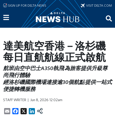
Skip to main content
SIGN UP FOR DELTA NEWS
VISIT DELTA.COM
達美航空香港－洛杉磯
每日直航航線正式啟航
航班由空中巴士A350執飛 為旅客提供升級尊
尚飛行體驗
經洛杉磯國際機場連接逾30個航點 提供一站式
便捷轉機服務
STAFF WRITER
Jun 8, 2026 12:02am
Email
Facebook
X
LinkedIn