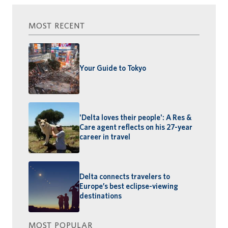
MOST RECENT
Your Guide to Tokyo
'Delta loves their people': A Res &
Care agent reflects on his 27-year
career in travel
Delta connects travelers to
Europe’s best eclipse-viewing
destinations
MOST POPULAR