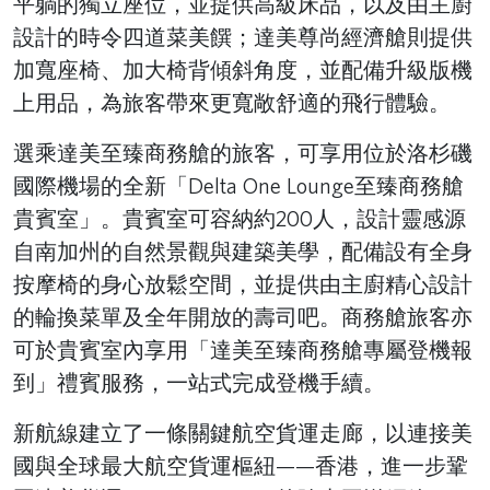
平躺的獨立座位，並提供高級床品，以及由主廚
設計的時令四道菜美饌；達美尊尚經濟艙則提供
加寬座椅、加大椅背傾斜角度，並配備升級版機
上用品，為旅客帶來更寬敞舒適的飛行體驗。
選乘達美至臻商務艙的旅客，可享用位於洛杉磯
國際機場的全新「Delta One Lounge至臻商務艙
貴賓室」。貴賓室可容納約200人，設計靈感源
自南加州的自然景觀與建築美學，配備設有全身
按摩椅的身心放鬆空間，並提供由主廚精心設計
的輪換菜單及全年開放的壽司吧。商務艙旅客亦
可於貴賓室內享用「達美至臻商務艙專屬登機報
到」禮賓服務，一站式完成登機手續。
新航線建立了一條關鍵航空貨運走廊，以連接美
國與全球最大航空貨運樞紐——香港，進一步鞏