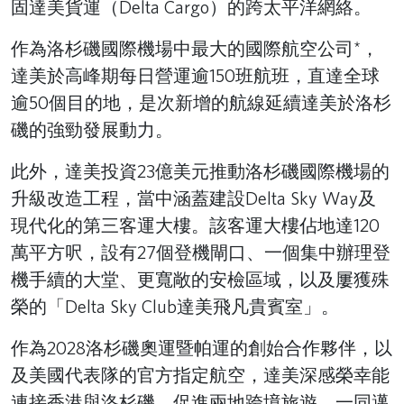
固達美貨運（Delta Cargo）的跨太平洋網絡。
作為洛杉磯國際機場中最大的國際航空公司*，
達美於高峰期每日營運逾150班航班，直達全球
逾50個目的地，是次新增的航線延續達美於洛杉
磯的強勁發展動力。
此外，達美投資23億美元推動洛杉磯國際機場的
升級改造工程，當中涵蓋建設Delta Sky Way及
現代化的第三客運大樓。該客運大樓佔地達120
萬平方呎，設有27個登機閘口、一個集中辦理登
機手續的大堂、更寬敞的安檢區域，以及屢獲殊
榮的「Delta Sky Club達美飛凡貴賓室」。
作為2028洛杉磯奧運暨帕運的創始合作夥伴，以
及美國代表隊的官方指定航空，達美深感榮幸能
連接香港與洛杉磯，促進兩地跨境旅遊，一同邁