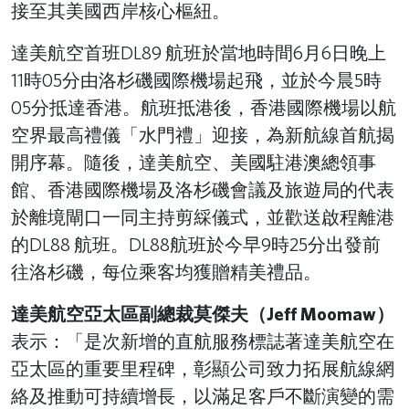
接至其美國西岸核心樞紐。
達美航空首班DL89 航班於當地時間6月6日晚上
11時05分由洛杉磯國際機場起飛，並於今晨5時
05分抵達香港。航班抵港後，香港國際機場以航
空界最高禮儀「水門禮」迎接，為新航線首航揭
開序幕。隨後，達美航空、美國駐港澳總領事
館、香港國際機場及洛杉磯會議及旅遊局的代表
於離境閘口一同主持剪綵儀式，並歡送啟程離港
的DL88 航班。DL88航班於今早9時25分出發前
往洛杉磯，每位乘客均獲贈精美禮品。
達美航空亞太區副總裁莫傑夫（Jeff Moomaw）
表示：「是次新增的直航服務標誌著達美航空在
亞太區的重要里程碑，彰顯公司致力拓展航線網
絡及推動可持續增長，以滿足客戶不斷演變的需