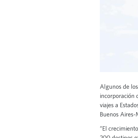
Algunos de los
incorporación 
viajes a Estad
Buenos Aires-M
“El crecimien
200 destinos o