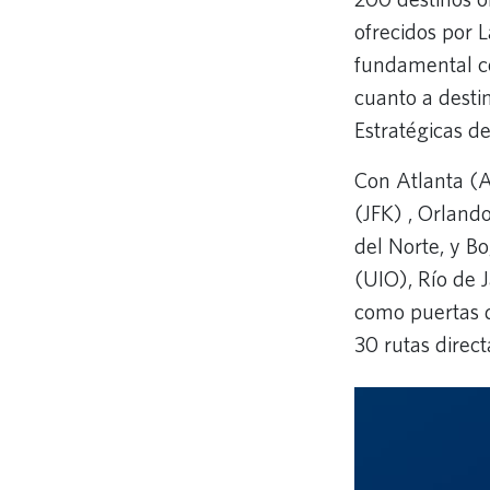
ofrecidos por 
fundamental co
cuanto a destin
Estratégicas 
Con Atlanta (
(JFK) , Orland
del Norte, y B
(UIO), Río de 
como puertas d
30 rutas direc