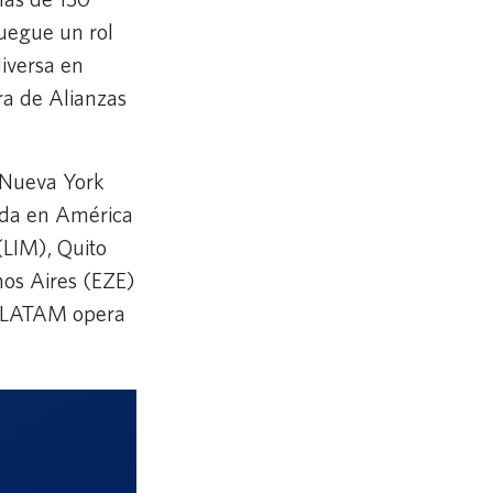
juegue un rol
iversa en
ora de Alianzas
 Nueva York
ada en América
(LIM), Quito
nos Aires (EZE)
a-LATAM opera