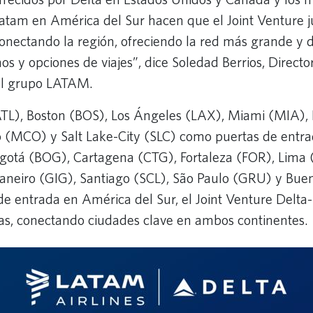
Latam en América del Sur hacen que el Joint Venture 
nectando la región, ofreciendo la red más grande y d
os y opciones de viajes”, dice Soledad Berrios, Direct
del grupo LATAM.
ATL), Boston (BOS), Los Ángeles (LAX), Miami (MIA),
o (MCO) y Salt Lake-City (SLC) como puertas de entr
ogotá (BOG), Cartagena (CTG), Fortaleza (FOR), Lima 
Janeiro (GIG), Santiago (SCL), São Paulo (GRU) y Bue
e entrada en América del Sur, el Joint Venture Delt
tas, conectando ciudades clave en ambos continentes.