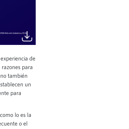
a experiencia de
s razones para
sino también
establecen un
ente para
como lo es la
ecuente o el