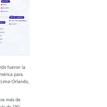
rdo fueron la
américa para
 Lima-Orlando,
los más de
más de 130