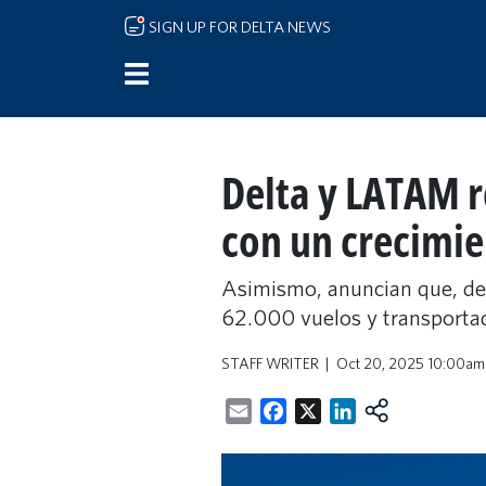
Skip to main content
SIGN UP FOR DELTA NEWS
Delta y LATAM r
con un crecimi
Asimismo, anuncian que, des
62.000 vuelos y transportad
STAFF WRITER
Oct 20, 2025 10:00am
Email
Facebook
X
LinkedIn