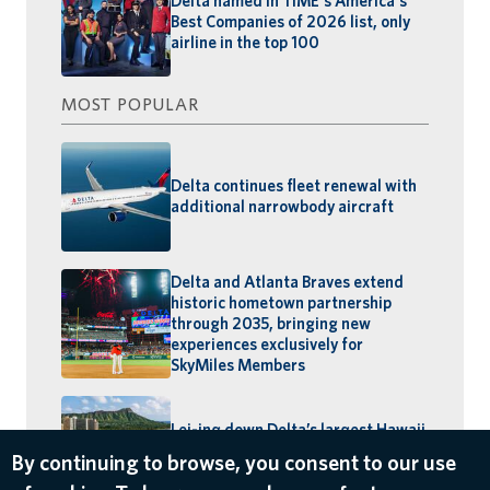
Delta named in TIME's America's
Best Companies of 2026 list, only
airline in the top 100
MOST POPULAR
Delta continues fleet renewal with
additional narrowbody aircraft
Delta and Atlanta Braves extend
historic hometown partnership
through 2035, bringing new
experiences exclusively for
SkyMiles Members
Lei-ing down Delta’s largest Hawaii
schedule: MSP–Maui launches,
By continuing to browse, you consent to our use
BOS–Honolulu returns