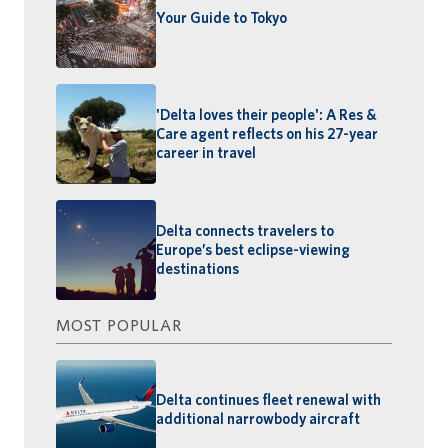
Your Guide to Tokyo
'Delta loves their people': A Res &
Care agent reflects on his 27-year
career in travel
Delta connects travelers to
Europe’s best eclipse-viewing
destinations
MOST POPULAR
Delta continues fleet renewal with
additional narrowbody aircraft