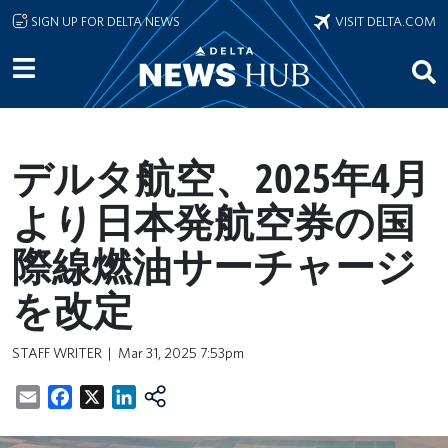
Skip to main content
SIGN UP FOR DELTA NEWS
VISIT DELTA.COM
デルタ航空、2025年4月
より日本発航空券の国
際線燃油サーチャージ
を改定
STAFF WRITER
Mar 31, 2025 7:53pm
Email
Facebook
X
LinkedIn