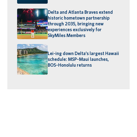
Delta and Atlanta Braves extend
historic hometown partnership
through 2035, bringing new
experiences exclusively for
SkyMiles Members
Lei-ing down Delta’s largest Hawaii
schedule: MSP–Maui launches,
BOS–Honolulu returns