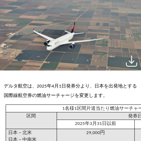
デルタ航空は、
年
月
日発券分より、日本を出発地とする
2025
4
1
国際線航空券の燃油サーチャージを変更します。
名様
区間片道当たり燃油サーチ
1
1
区間
発券
年
月
日以前
2025
3
31
日本－北米
円
29,000
日本－中南米