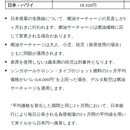
日本－ハワイ
円
18,500
日本発着の全路線について、燃油サーチャージの見直しが
2
ヶ月おきに行われます。燃油サーチャージは燃油価格に応
じて変更される場合があります。
燃油サーチャージは大人、小児、幼児（座席使用の場合）
ともに同額が適用されます。
座席を使用しない
歳未満の幼児は対象外となります。
2
シンガポールケロシン・タイプのジェット燃料の
ヶ月平均
2
価格が
バレル
円
を上回った場合、デルタ航空は燃油
1
6,000
*
サーチャージを適用します。
平均価格を算出した期間と同じ
ヶ月間において、日本銀
*
2
行により毎日公表される為替相場の
ヶ月間の平均値を用い
2
て米ドルから日本円へ換算します。