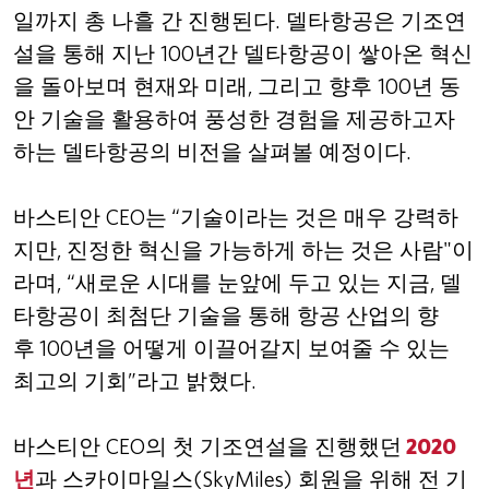
일까지 총 나흘 간 진행된다
.
델타항공은 기조연
설을 통해 지난
100
년간 델타항공이 쌓아온 혁신
을 돌아보며 현재와 미래
,
그리고 향후
100
년 동
안 기술을 활용하여 풍성한 경험을 제공하고자
하는 델타항공의 비전을 살펴볼 예정이다
.
바스티안
CEO
는
“
기술이라는 것은 매우 강력하
지만
,
진정한 혁신을 가능하게 하는 것은 사람
"
이
라며
, “
새로운 시대를 눈앞에 두고 있는 지금
,
델
타항공이 최첨단 기술을 통해 항공 산업의 향
후
100
년을 어떻게 이끌어갈지 보여줄 수 있는
최고의 기회
”
라고 밝혔다
.
바스티안
CEO
의 첫 기조연설을 진행했던
2020
년
과 스카이마일스
(SkyMiles)
회원을 위해 전 기