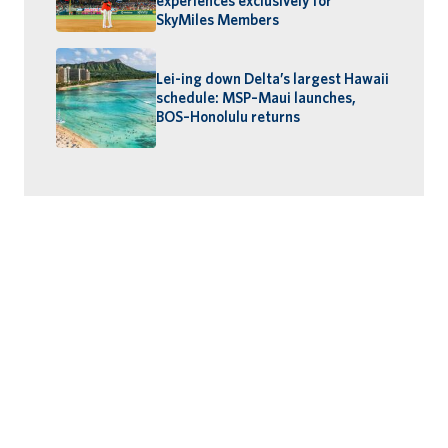
experiences exclusively for
SkyMiles Members
Lei-ing down Delta’s largest Hawaii
schedule: MSP–Maui launches,
BOS–Honolulu returns