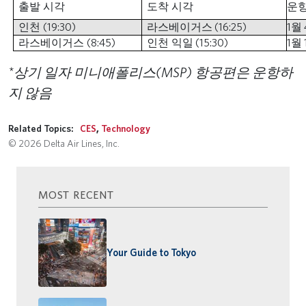
출발 시각
도착 시각
운항
인천
(19:30)
라스베이거스
(16:25)
1
월
라스베이거스
(8:45)
인천 익일
(15:30)
1
월
*
상기 일자 미니애폴리스
(MSP)
항공편은 운항하
지 않음
Related Topics:
CES
,
Technology
© 2026 Delta Air Lines, Inc.
MOST RECENT
Your Guide to Tokyo