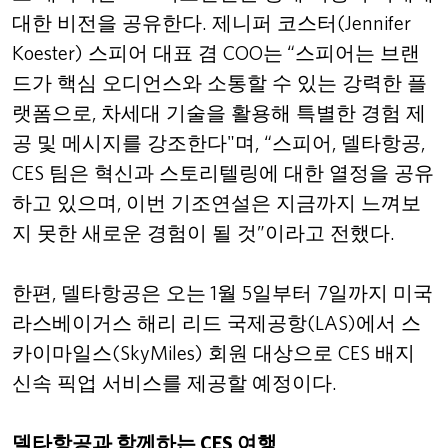
대한 비전을 공유한다
.
제니퍼 코스터
(Jennifer
Koester)
스피어 대표 겸
COO
는
“
스피어는 브랜
드가 핵심 오디언스와 소통할 수 있는 강력한 플
랫폼으로
,
차세대 기술을 활용해 특별한 경험 제
공 및 메시지를 강조한다
"
며
, “
스피어
,
델타항공
,
CES
팀은 혁신과 스토리텔링에 대한 열정을 공유
하고 있으며
,
이번 기조연설은 지금까지 느껴보
지 못한 새로운 경험이 될 것
”
이라고 전했다
.
한편
,
델타항공은 오는
1
월
5
일부터
7
일까지 미국
라스베이거스 해리 리드 국제공항
(LAS)
에서 스
카이마일스
(SkyMiles)
회원 대상으로
CES
배지
신속 픽업 서비스를 제공할 예정이다
.
델타항공과 함께하는
CES
여행