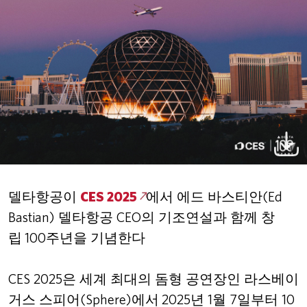
델타항공이
CES 2025
에서 에드 바스티안
(Ed
Bastian)
델타항공
CEO
의 기조연설과 함께 창
립
100
주년을 기념한다
CES 2025
은 세계 최대의 돔형 공연장인 라스베이
거스 스피어
(Sphere)
에서
2025
년
1
월
7
일부터
10