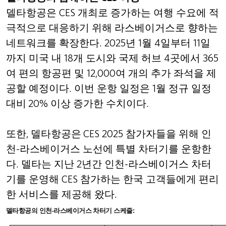
델타항공은
CES
개최로 증가하는 여행 수요에 적
극적으로 대응하기 위해 라스베이거스로 향하는
네트워크를 확장한다
. 2025
년
1
월
4
일부터
11
일
까지 미국 내
18
개 도시와 국제 허브
4
곳에서
365
여 편의 항공편 및
12,000
여 개의 추가 좌석을 제
공할 예정이다
.
이번 운항 일정은
1
월 정규 일정
대비
20%
이상 증가한 수치이다
.
또한
,
델타항공은
CES 2025
참가자들을 위해 인
천
-
라스베이거스 노선에 특별 차터기를 운항한
다
.
델타는 지난
2
년간 인천
-
라스베이거스 차터
기를 운영해
CES
참가하는 한국 고객들에게 편리
한 서비스를 제공해 왔다
.
델타항공의 인천
-
라스베이거스 차터기 스케줄
: