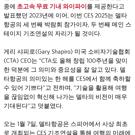
종에
초고속 무료 기내 와이파이
를 제공한다고
발표했던
2023
년에 이어
,
이번
CES 2025
는 델타
항공의 세 번째 박람회 참가이자
,
두 번째 메인 스
테이지 기조연설의 자리가 될 것이다
.
게리 샤피로
(Gary Shapiro)
미국 소비자기술협회
(CTA) CEO
는
“CTA
도 올해 창립
100
주년을 맞이
한 덕분에 그 의미와 중요성을 잘 알고 있다
.
델
타항공의 의미있는 한 해를
CES
에서 함께 축하할
수 있어 기쁘다
”
고 전하며
,
“기술을 활용해 여행
을 끊임없이 혁신해 나가는 델타의 비전이 매우
기대된다
”
고 덧붙였다
.
오는
1
월
7
일
,
델타항공은 스피어에서 사상 최초
로 개최되는
CES
기조연설을 통해 여행의 미래에