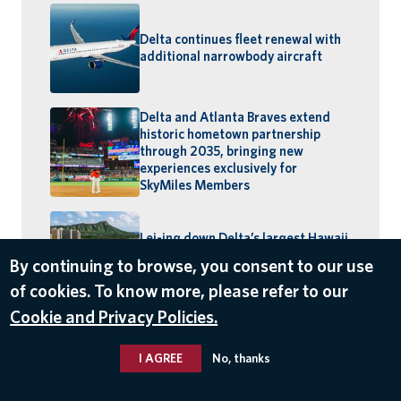
Delta continues fleet renewal with
additional narrowbody aircraft
Delta and Atlanta Braves extend
historic hometown partnership
through 2035, bringing new
experiences exclusively for
SkyMiles Members
Lei-ing down Delta’s largest Hawaii
schedule: MSP–Maui launches,
By continuing to browse, you consent to our use
BOS–Honolulu returns
of cookies. To know more, please refer to our
Cookie and Privacy Policies.
I AGREE
No, thanks