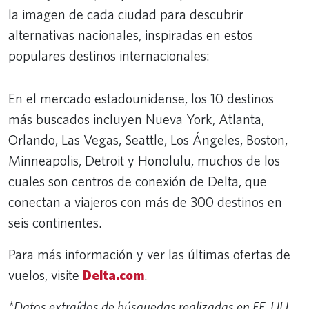
la imagen de cada ciudad para descubrir
alternativas nacionales, inspiradas en estos
populares destinos internacionales:
Londres, Inglaterra
Boston, Massachusetts
En el mercado estadounidense, los 10 destinos
Paris, Francia
Roma, Italia
Cancún, México
Atenas, Grecia
Tokio, Japón
Ámsterdam, Países Bajos
Dublín, Irlanda
Barcelona, ​​España
Lisboa, Portugal
Charleston, Carolina del Sur
Santa Bárbara, California
San Francisco, California
San Diego, California
Seattle, Washington
Savannah, Georgia
Portland, Oregón
Chicago, Illinois
Miami, Florida
¿Inspirado por Londres? Visita Boston,
¿Sueñas con París? Enamórate de
¿Amas el encanto de Roma? Descúbrelo
¿Te encanta el ambiente de Cancún?
¿Te encanta Atenas? Santa Bárbara te
¿Sueñas con Tokio? Seattle lo cumple.
¿Buscas la magia de Ámsterdam?
Viaje en el tiempo: Savannah tiene el alma
Desde tapas hasta mareas, experimente
¿Inspirado por Lisboa? Prueba San
más buscados incluyen Nueva York, Atlanta,
Massachusetts.
Charleston.
en Chicago.
Miami también lo tiene.
espera.
Encuéntrala en Portland.
de Dublín.
la influencia española de San Diego.
Francisco.
Orlando, Las Vegas, Seattle, Los Ángeles, Boston,
Minneapolis, Detroit y Honolulu, muchos de los
cuales son centros de conexión de Delta, que
conectan a viajeros con más de 300 destinos en
seis continentes.
Para más información y ver las últimas ofertas de
vuelos, visite
Delta.com
.
*Datos extraídos de búsquedas realizadas en EE. UU.