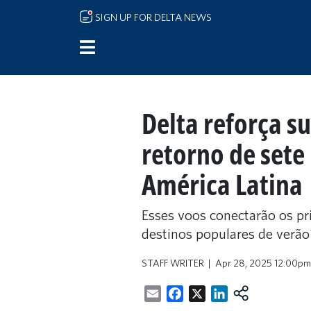
Skip to main content
SIGN UP FOR DELTA NEWS
Delta reforça 
retorno de sete 
América Latina
Esses voos conectarão os pr
destinos populares de verã
STAFF WRITER
Apr 28, 2025 12:00pm
Email
Facebook
X
LinkedIn