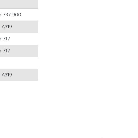
g 737-900
s A319
g 717
g 717
s A319