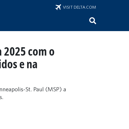
VISIT DELTA.COM
a 2025 com o
idos e na
neapolis-St. Paul (MSP) a
s.