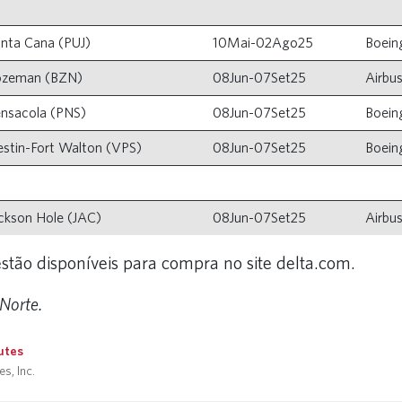
nta Cana (PUJ)
10Mai-02Ago25
Boein
ozeman (BZN)
08Jun-07Set25
Airbu
nsacola (PNS)
08Jun-07Set25
Boein
stin-Fort Walton (VPS)
08Jun-07Set25
Boein
ckson Hole (JAC)
08Jun-07Set25
Airbu
estão disponíveis para compra no site delta.com.
Norte.
utes
s, Inc.