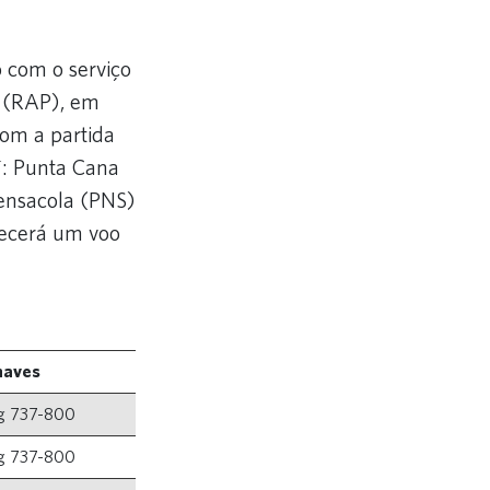
 com o serviço
y (RAP), em
com a partida
*: Punta Cana
ensacola (PNS)
erecerá um voo
naves
g 737-800
g 737-800