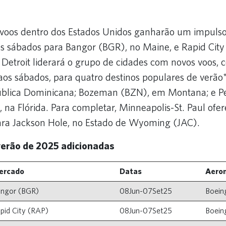
 voos dentro dos Estados Unidos ganharão um impulso
s sábados para Bangor (BGR), no Maine, e Rapid Cit
 Detroit liderará o grupo de cidades com novos voos, 
aos sábados, para quatro destinos populares de verão
ública Dominicana; Bozeman (BZN), em Montana; e P
, na Flórida. Para completar, Minneapolis-St. Paul of
ara Jackson Hole, no Estado de Wyoming (JAC).
verão de 2025 adicionadas
ercado
Datas
Aero
ngor (BGR)
08Jun-07Set25
Boein
pid City (RAP)
08Jun-07Set25
Boein