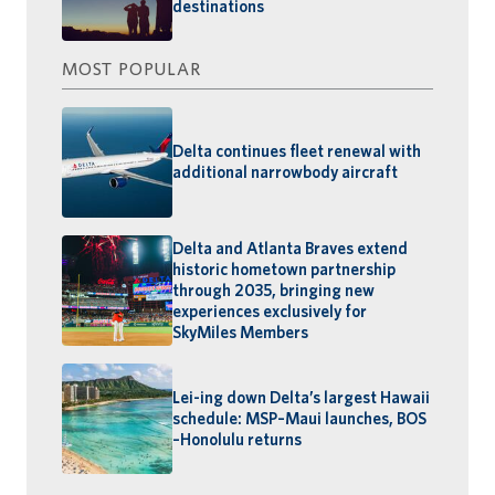
destinations
MOST POPULAR
Delta continues fleet renewal with
additional narrowbody aircraft
Delta and Atlanta Braves extend
historic hometown partnership
through 2035, bringing new
experiences exclusively for
SkyMiles Members
Lei-ing down Delta’s largest Hawaii
schedule: MSP–Maui launches, BOS
–Honolulu returns