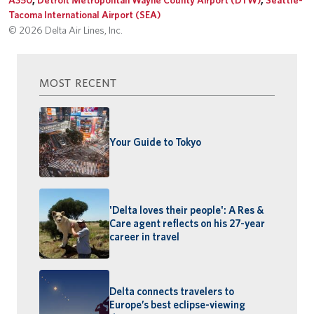
Tacoma International Airport (SEA)
© 2026 Delta Air Lines, Inc.
MOST RECENT
Your Guide to Tokyo
'Delta loves their people': A Res &
Care agent reflects on his 27-year
career in travel
Delta connects travelers to
Europe’s best eclipse-viewing