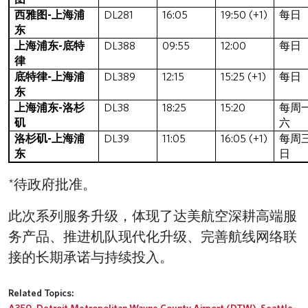
西雅图-上海浦
DL281
16:05
19:50 (+1)
每日
东
上海浦东-底特
DL388
09:55
12:00
每日
律
底特律-上海浦
DL389
12:15
15:25 (+1)
每日
东
上海浦东-洛杉
DL38
18:25
15:20
每周
矶
六
洛杉矶-上海浦
DL39
11:05
16:05 (+1)
每周
东
日
*待政府批准。
此次系列服务升级，体现了达美航空深耕高端服
务产品、推进机队现代化升级、完善航线网络联
接的长期承诺与持续投入。
Related Topics:
A350
,
Detroit Metropolitan Wayne County Airport (DTW)
,
Seattle-