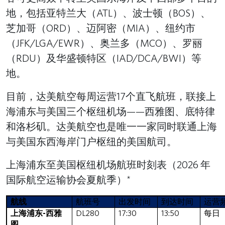
地，包括亚特兰大（ATL）、波士顿（BOS）、
芝加哥（ORD）、迈阿密（MIA）、纽约市
（JFK/LGA/EWR）、奥兰多（MCO）、罗丽
（RDU）及华盛顿特区（IAD/DCA/BWI）等
地。
目前，达美航空每周运营17个直飞航班，联接上
海浦东与美国三个枢纽机场——西雅图、底特律
和洛杉矶。达美航空也是唯一一家同时联通上海
与美国东西海岸门户枢纽的美国航司。
上海浦东至美国枢纽机场航班时刻表（2026 年
国际航空运输协会夏航季）*
航线
航班号
出发时间
到达时间
运营
上海浦东-西雅
DL280
17:30
13:50
每日
图