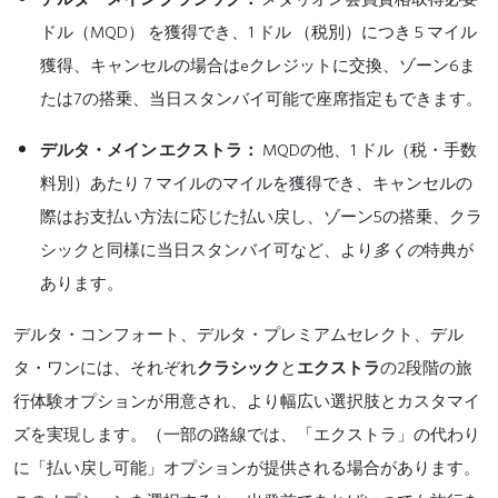
MQD
1
5
ドル（
）
を獲得
でき、
ドル
（税別）につき
マイル
e
6
獲得、キャンセルの場合は
クレジットに交換、ゾーン
ま
7
たは
の搭乗、当日スタンバイ可能で座席指定もできます。
MQD
1
デルタ・メイン
エクストラ：
の他、
ドル（税・手数
7
料別）あたり
マイルのマイルを獲得でき、キャンセルの
5
際はお支払い方法に応じた払い戻し、ゾーン
の
搭乗
、クラ
シックと同様に当日スタンバイ可など、より
多くの
特典が
あります。
デルタ・コンフォート、デルタ・プレミアムセレクト、デル
2
タ・ワンには、それぞれ
クラシック
と
エクストラ
の
段階の旅
行体験オプションが用意され、より幅広い選択肢とカスタマイ
ズを実現します。（一部の路線では、「エクストラ」の代わり
に「払い戻し可能」オプションが提供される場合があります。