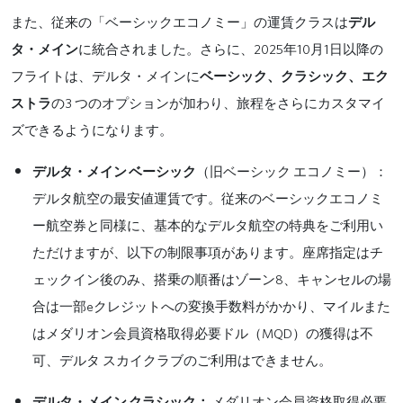
また、従来の「ベーシックエコノミー」の運賃クラスは
デル
2025
10
1
タ・メイン
に統合されました。さらに、
年
月
日以降の
フライトは、デルタ・メインに
ベーシック、クラシック、エク
3
ストラ
の
つのオプションが
加わり
、旅程を
さらに
カスタマイ
ズできるようになります。
デルタ
・
メイン
ベーシック
（旧ベーシック
エコノミー）：
デルタ航空の最安値運賃です。従来のベーシックエコノミ
ー航空券と同様に、基本的なデルタ航空の特典をご利用い
ただけますが、以下の制限事項があります
。
座席指定はチ
8
ェックイン後のみ、搭乗の順番はゾーン
、キャンセル
の場
e
合は一部
クレジットへの変換手数料
がかかり、マイルまた
M
QD
はメダリオン会員資格取得必要ドル（
）の獲得は不
可、デルタ
スカイクラブ
のご利用
はできません。
デルタ・メイン
クラシック
：
メダリオン会員資格取得必要