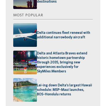
destinations
MOST POPULAR
Delta continues fleet renewal with
additional narrowbody aircraft
Delta and Atlanta Braves extend
historic hometown partnership
through 2035, bringing new
experiences exclusively for
SkyMiles Members
Lei-ing down Delta’s largest Hawaii
schedule: MSP–Maui launches,
BOS–Honolulu returns