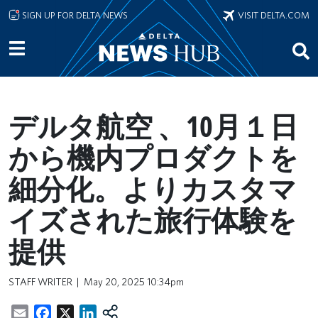
Skip to main content
SIGN UP FOR DELTA NEWS
VISIT DELTA.COM
デルタ航空 、10月１日
から機内プロダクトを
細分化。よりカスタマ
イズされた旅行体験を
提供
STAFF WRITER
May 20, 2025 10:34pm
Email
Facebook
X
LinkedIn