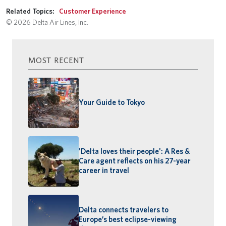
Related Topics:
Customer Experience
© 2026 Delta Air Lines, Inc.
MOST RECENT
Your Guide to Tokyo
'Delta loves their people': A Res &
Care agent reflects on his 27-year
career in travel
Delta connects travelers to
Europe’s best eclipse-viewing