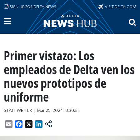
Skip to main content
SIGN UP FOR DELTA NEWS
VISIT DELTA.COM
Primer vistazo: Los
empleados de Delta ven los
nuevos prototipos de
uniforme
STAFF WRITER
Mar 25, 2024 10:30am
Email
Facebook
X
LinkedIn