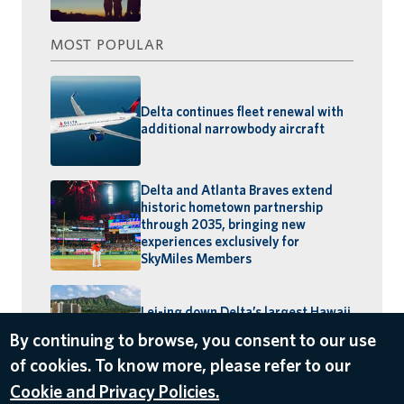
MOST POPULAR
Delta continues fleet renewal with
additional narrowbody aircraft
Delta and Atlanta Braves extend
historic hometown partnership
through 2035, bringing new
experiences exclusively for
SkyMiles Members
Lei-ing down Delta’s largest Hawaii
schedule: MSP–Maui launches,
By continuing to browse, you consent to our use
BOS–Honolulu returns
of cookies. To know more, please refer to our
Cookie and Privacy Policies.