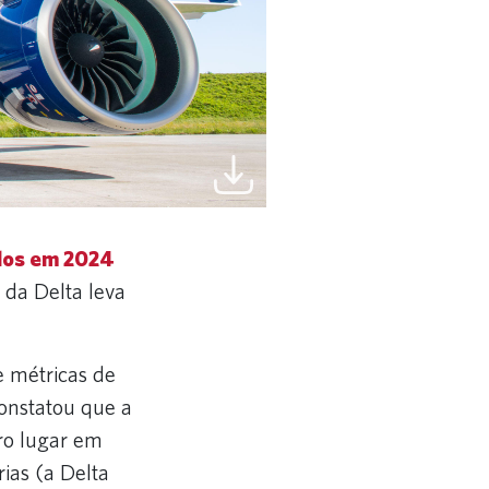
dos em 2024
 da Delta leva
 métricas de
onstatou que a
iro lugar em
ias (a Delta