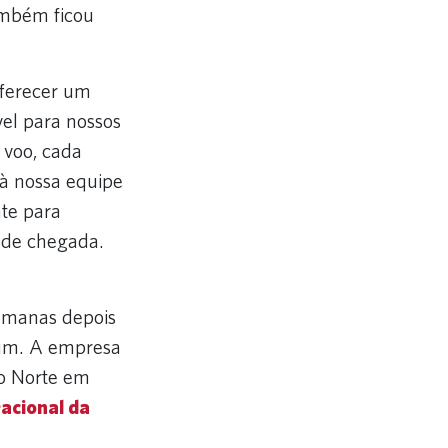
ambém ficou
oferecer um
vel para nossos
 voo, cada
 à nossa equipe
nte para
 de chegada.
manas depois
rium. A empresa
o Norte em
acional da