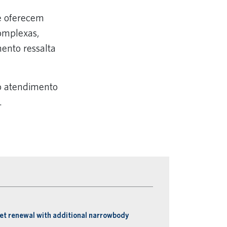
e oferecem
omplexas,
mento ressalta
o atendimento
.
eet renewal with additional narrowbody