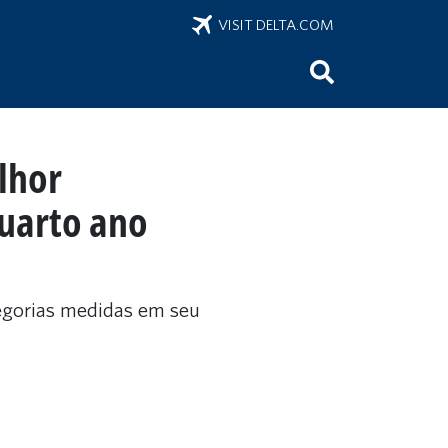
VISIT DELTA.COM
lhor
uarto ano
tegorias medidas em seu