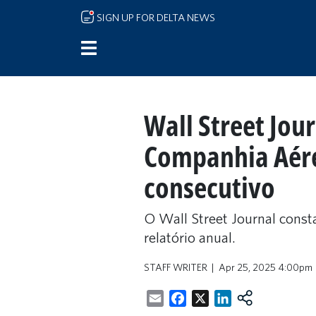
Skip to main content
SIGN UP FOR DELTA NEWS
Wall Street Jou
Companhia Aére
consecutivo
O Wall Street Journal const
relatório anual.
STAFF WRITER
Apr 25, 2025 4:00pm
Email
Facebook
X
LinkedIn