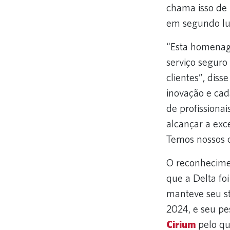
chama isso de
em segundo lu
“Esta homenag
serviço seguro
clientes”, dis
inovação e cad
de profissiona
alcançar a exc
Temos nossos o
O reconhecim
que a Delta fo
manteve seu s
2024, e seu pe
Cirium
pelo qu