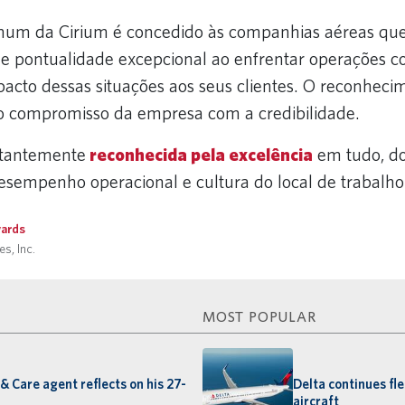
inum da Cirium é concedido às companhias aéreas qu
 pontualidade excepcional ao enfrentar operações c
pacto dessas situações aos seus clientes. O reconheci
 o compromisso da empresa com a credibilidade.
stantemente
reconhecida pela excelência
em tudo, d
desempenho operacional e cultura do local de trabalho
ards
s, Inc.
MOST POPULAR
 & Care agent reflects on his 27-
Delta continues fl
aircraft