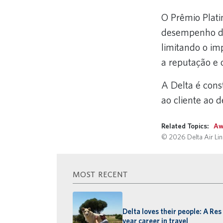
O Prêmio Plat
desempenho de
limitando o im
a reputação e
A Delta é con
ao cliente ao 
Related Topics:
Aw
© 2026 Delta Air Line
MOST RECENT
Delta loves their people: A Res
year career in travel