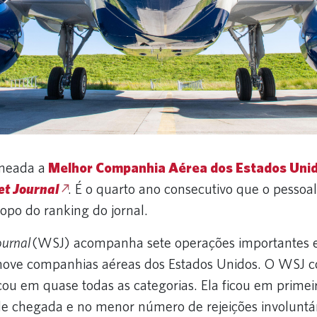
omeada a
Melhor Companhia Aérea dos Estados Uni
et Journal
. É o quarto ano consecutivo que o pessoal
opo do ranking do jornal.
ournal
(WSJ) acompanha sete operações importantes e
 nove companhias aéreas dos Estados Unidos. O WSJ c
cou em quase todas as categorias. Ela ficou em prime
e chegada e no menor número de rejeições involuntár