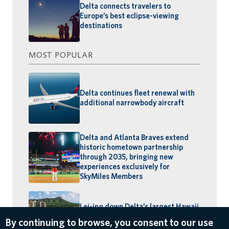
Delta connects travelers to
Europe’s best eclipse-viewing
destinations
MOST POPULAR
Delta continues fleet renewal with
additional narrowbody aircraft
Delta and Atlanta Braves extend
historic hometown partnership
through 2035, bringing new
experiences exclusively for
SkyMiles Members
Lei-ing down Delta’s largest Hawaii
schedule: MSP–Maui launches,
By continuing to browse, you consent to our use
BOS–Honolulu returns