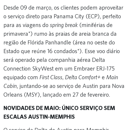
Desde 09 de março, os clientes podem aproveitar
o serviço direto para Panama City (ECP), perfeito
para as viagens do
spring break
(miniférias de
primavera*) rumo às praias de areia branca da
região de Flórida Panhandle (área no oeste do
Estado que reúne 16 condados*). Esse voo diário
será operado pela companhia aérea Delta
Connection SkyWest em um Embraer ERJ-175
equipado com
First Class
,
Delta Comfort+
e
Main
Cabin
, juntando-se ao serviço de Austin para Nova
Orleans (MSY), lançado em 27 de fevereiro.
NOVIDADES DE MAIO: ÚNICO SERVIÇO SEM
ESCALAS AUSTIN-MEMPHIS
O serviço da Delta de Austin para Memphis –