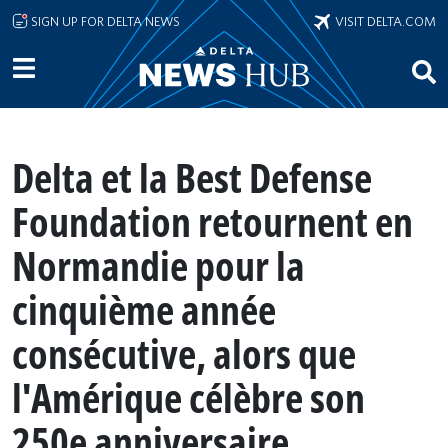
Skip to main content
SIGN UP FOR DELTA NEWS
VISIT DELTA.COM
Delta et la Best Defense
Foundation retournent en
Normandie pour la
cinquième année
consécutive, alors que
l'Amérique célèbre son
250e anniversaire