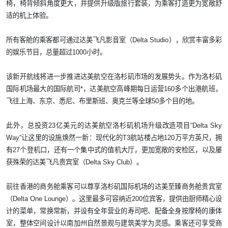
椅，椅背倾斜角度更大，并提供升级版旅行套装，为乘客打造更为宽敞舒
适的机上体验。
所有客舱的乘客都可通过达美飞凡影音室（
Delta Studio
），欣赏丰富多彩
的娱乐节目，总量超过
1000
小时。
该新开航线将进一步推进达美航空在洛杉矶市场的发展势头。作为洛杉矶
国际机场最大的国际航司
*
，达美航空高峰期每日运营
160
多个出港航班，
飞往上海、东京、悉尼、布里斯班、奥克兰等全球
50
多个目的地。
此外，总投资
23
亿美元的达美航空洛杉矶机场升级改造项目“
Delta Sky
Way
”让这里的设施焕然一新：现代化的
T3
航站楼占地
120
万平方英尺，拥
有
27
个登机口，还有一个集中式的值机大厅，更加宽敞的安检区，以及屡
获殊荣的达美飞凡贵宾室（
Delta Sky Club
）。
前往香港的商务舱乘客可以尊享洛杉矶国际机场的达美至臻商务舱贵宾室
（
Delta One Lounge
）。这里最多可容纳近
200
位宾客，提供由厨师精心设
计的菜单，常换常新，并设有全年营业的寿司吧、配备全身按摩椅的康体
室，整体空间设计以南加州自然景观与建筑美学为灵感。乘客还可享受商