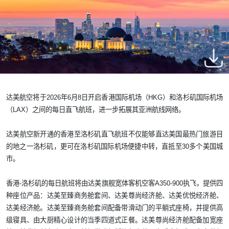
达美航空将于
2026
年
6
月
8
日开启香港国际机场（
HKG
）和洛杉矶国际机场
（
LAX
）之间的每日直飞航班，进一步拓展其亚洲航线网络。
达美航空新开通的香港至洛杉矶直飞航班不仅能够直达美国最热门旅游目
的地之一洛杉矶，更可在洛杉矶国际机场便捷中转，直抵至
30
多个美国城
市。
香港
-
洛杉矶的每日航班将由达美旗舰宽体客机空客
A350-900
执飞，提供四
种座位产品：达美至臻商务舱套间、达美尊尚经济舱、达美优悦经济舱、
达美经济舱。达美至臻商务舱套间配备带滑动门的平躺式座椅，并提供高
级寝具、由大厨精心设计的当季四道式正餐。达美尊尚经济舱配备加宽座