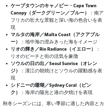
ケープタウンのキャノピー・Cape Town
Canopy（ダークグリーン／ブルー）
：南ア
フリカの壮大な景観と深い海の色合いを表
現
マルタの海岸／Malta Coast（アクアブル
ー）
：地中海の澄みきった海をイメージ
リオの輝き／Rio Radiance（イエロー）
：
リオのビーチと街の活気を象徴
ソウルの日の出／Seoul Sunrise（オレン
ジ）
：漢江の朝焼けとソウルの躍動感を表
現
シドニーの珊瑚／Sydney Coral（ピン
ク）
：海岸の陽光と港の夕焼けを表現
秋冬シーズンには、寒い季節に適した内容とカ