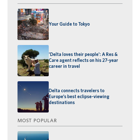
Your Guide to Tokyo
'Delta loves their people': A Res &
Care agent reflects on his 27-year
career in travel
Delta connects travelers to
Europe’s best eclipse-viewing
destinations
MOST POPULAR