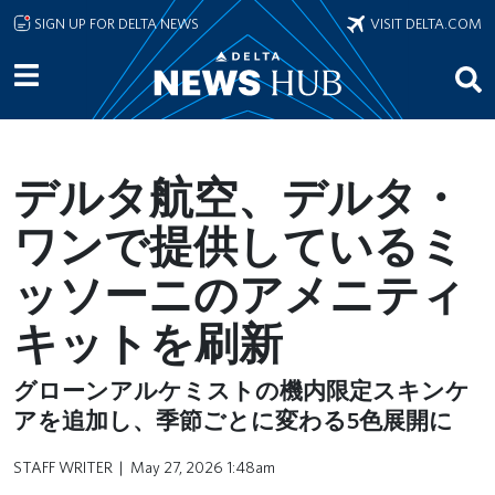
Skip to main content
SIGN UP FOR DELTA NEWS
VISIT DELTA.COM
デルタ航空、デルタ・
ワンで提供しているミ
ッソーニのアメニティ
キットを刷新
グローンアルケミストの機内限定スキンケ
アを追加し、季節ごとに変わる5色展開に
STAFF WRITER
May 27, 2026 1:48am