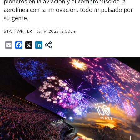
pioneros en la aviación y el compromiso de la
aerolínea con la innovación, todo impulsado por
su gente.
STAFF WRITER
Jan 9, 2025 12:00pm
Email
Facebook
X
LinkedIn