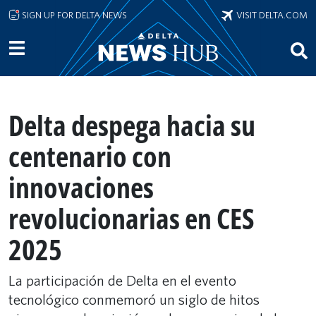
Skip to main content
SIGN UP FOR DELTA NEWS
VISIT DELTA.COM
Delta despega hacia su
centenario con
innovaciones
revolucionarias en CES
2025
La participación de Delta en el evento
tecnológico conmemoró un siglo de hitos