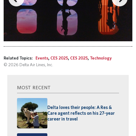
Related Topics:
Events
,
CES 2025
,
CES 2025
,
Technology
© 2026 Delta Air Lines, Inc.
MOST RECENT
Delta loves their people: A Res &
Care agent reflects on his 27-year
career in travel