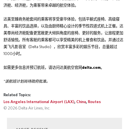
济舱、经济舱，为乘客带来卓越的航空体验。
达美至臻商务舱套间的乘客将享受豪华体验，包括平躺式座椅、高级寝
具、丰富的饮品选择，以及由厨师精心设计的季节性四道式机上正餐。达
美尊尚经济舱配备更宽敞更大倾斜角度的座椅、更好的服务，让旅程更加
舒适愉悦。所有客舱的乘客都可以享受精美的机上餐食和饮品，并通过达
Delta Studio
美飞凡影音室（
），欣赏丰富多彩的娱乐节目，总量超过
1000
小时。
delta.com
如需更多信息并预订航班，请访问达美航空官网
。
*
该航班计划尚待政府批准。
Related Topics:
Los Angeles International Airport (LAX)
,
China
,
Routes
© 2026 Delta Air Lines, Inc.