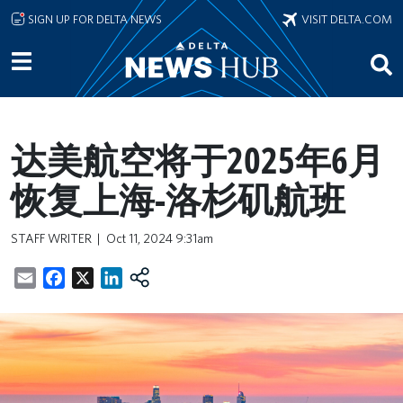
Skip to main content
SIGN UP FOR DELTA NEWS
VISIT DELTA.COM
达美航空将于2025年6月
恢复上海-洛杉矶航班
STAFF WRITER
Oct 11, 2024 9:31am
Email
Facebook
X
LinkedIn