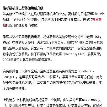
洛杉矶机场出行体验焕新升级
150
达美航空正继续扩大在洛杉矶国际机场的业务，高峰期每日运营超过
个
60
12
4
航班，飞往近
个目的地，包括从
月
日起前往
奥克兰
、巴黎和
布里斯
班
的新开航线和复飞航线。
Sky
乘客从洛杉矶国际机场出发，将体验到达美航空现代化的空中走廊（
Way
120
27
3
）带来的极大便利。占地
万平方英尺、拥有
个登机口的
号航站
楼与空中走廊相连，这里还有一个集中式的值机大厅，安检区配备先进的
Delta Sky Club
数字身份识别系统。位于四层的飞凡贵宾室（
）屡获殊荣，
2023
年被评为北美最佳航司贵宾室。
Delta One
商务舱乘客可以尊享全新开启的达美至臻商务舱贵宾室（
Lounge
200
）。这里最多可容纳近
位客人。乘客从贵宾室可方便前往商务
TSA
舱乘客专属值机区域
，
并享受宾至如归的服务和专用的
安检通道，整
个流程顺畅便捷。
-
A350-900
上海浦东
洛杉机航线每周将运营三个航班，由达美的
空客
执
飞，提供四种座位产品：达美至臻商务舱套间、达美尊尚经济舱、优悦经