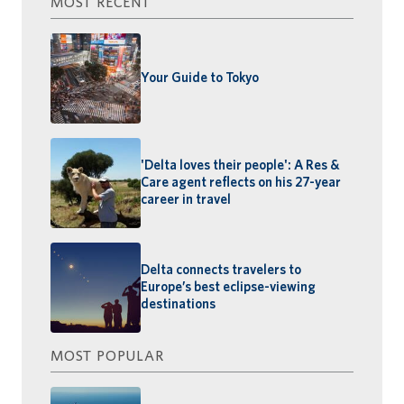
MOST RECENT
Your Guide to Tokyo
'Delta loves their people': A Res &
Care agent reflects on his 27-year
career in travel
Delta connects travelers to
Europe’s best eclipse-viewing
destinations
MOST POPULAR