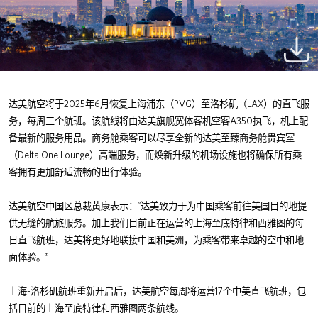
2025
6
PVG
LAX
达美航空将于
年
月恢复上海浦东（
）至洛杉矶（
）的直飞服
A350
务，每周三个航班。该航线将由达美旗舰宽体客机空客
执飞，机上配
备最新的服务用品。商务舱乘客可以尽享全新的达美至臻商务舱贵宾室
Delta One Lounge
（
）高端服务，而焕新升级的机场设施也将确保所有乘
客拥有更加舒适流畅的出行体验。
达美航空中国区总裁黄康表示：“达美致力于为中国乘客前往美国目的地提
供无缝的航旅服务。加上我们目前正在运营的上海至底特律和西雅图的每
日直飞航班，达美将更好地联接中国和美洲，为乘客带来卓越的空中和地
面体验。”
-
17
上海
洛杉矶航班重新开启后，达美航空每周将运营
个中美直飞航班，包
括目前的上海至底特律和西雅图两条航线。