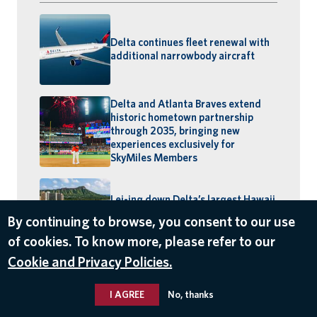
Delta continues fleet renewal with
additional narrowbody aircraft
Delta and Atlanta Braves extend
historic hometown partnership
through 2035, bringing new
experiences exclusively for
SkyMiles Members
Lei-ing down Delta’s largest Hawaii
schedule: MSP–Maui launches,
By continuing to browse, you consent to our use
BOS–Honolulu returns
of cookies. To know more, please refer to our
Cookie and Privacy Policies.
I AGREE
No, thanks