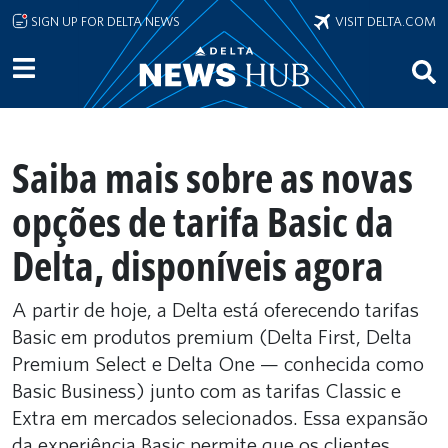
Skip to main content
SIGN UP FOR DELTA NEWS
VISIT DELTA.COM
Saiba mais sobre as novas
opções de tarifa Basic da
Delta, disponíveis agora
A partir de hoje, a Delta está oferecendo tarifas
Basic em produtos premium (Delta First, Delta
Premium Select e Delta One — conhecida como
Basic Business) junto com as tarifas Classic e
Extra em mercados selecionados. Essa expansão
da experiência Basic permite que os clientes