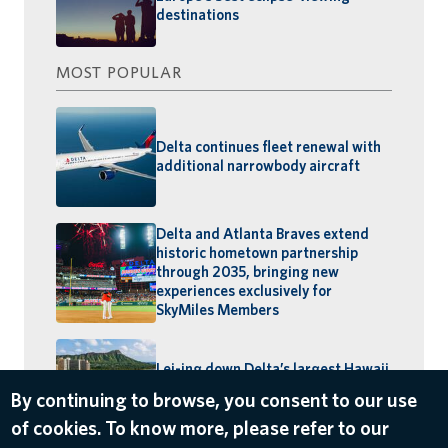
destinations
MOST POPULAR
Delta continues fleet renewal with
additional narrowbody aircraft
Delta and Atlanta Braves extend
historic hometown partnership
through 2035, bringing new
experiences exclusively for
SkyMiles Members
Lei-ing down Delta’s largest Hawaii
schedule: MSP–Maui launches,
By continuing to browse, you consent to our use
BOS–Honolulu returns
of cookies. To know more, please refer to our