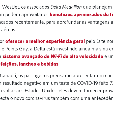
 WestJet, os associados
Delta Medallion
que planejam 
m podem aproveitar os
benefícios aprimorados de fi
ançados recentemente, para aprofundar as vantagens ao
 aéreas.
por
oferecer a melhor experiência geral
pelo (site no
e Points Guy, a Delta está investindo ainda mais na e
um
sistema avançado de
Wi-Fi
de alta velocidade
e 
feições, lanches e bebidas
.
 Canadá, os passageiros precisarão apresentar um co
 resultado negativo em um teste de COVID-19 feito 7
ra voltar aos Estados Unidos, eles devem fornecer pro
ecta o novo coronavírus também com uma antecedênc