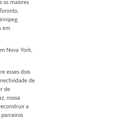
a os maiores
Toronto,
innipeg.
os em
 em Nova York,
re esses dois
nectividade de
or de
az, nossa
econstruir a
 parceiros