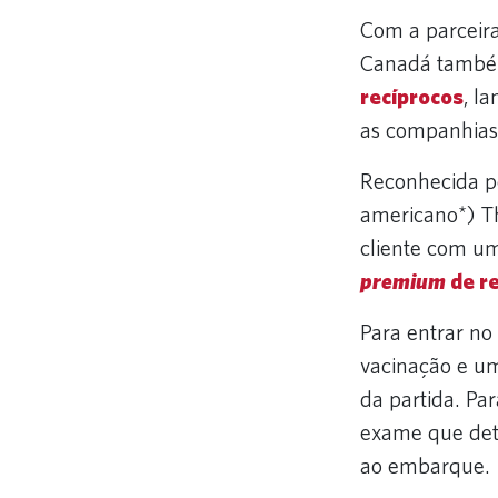
Com a parceira
Canadá també
recíprocos
, l
as companhias
Reconhecida 
americano*) Th
cliente com 
premium
de re
Para entrar no
vacinação e um
da partida. Pa
exame que det
ao embarque.