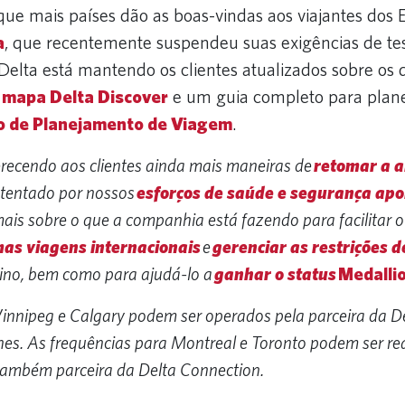
e mais países dão as boas-vindas aos viajantes dos 
a
, que recentemente suspendeu suas exigências de te
Delta está mantendo os clientes atualizados sobre os 
o
mapa Delta Discover
e um guia completo para plan
o de Planejamento de Viagem
.
erecendo aos clientes ainda mais maneiras de
retomar a a
stentado por nossos
esforços de saúde e segurança apo
mais sobre o que a companhia está fazendo para facilitar 
mas viagens internacionais
e
gerenciar as restrições 
tino, bem como para ajudá-lo a
ganhar o status
Medalli
nnipeg e Calgary podem ser operados pela parceira da D
nes. As frequências para Montreal e Toronto podem ser re
também parceira da Delta Connection.