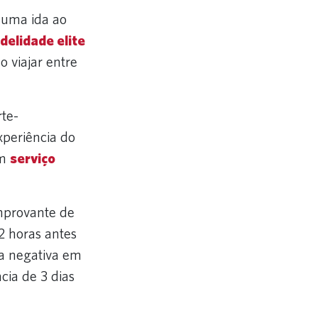
uma ida ao
delidade elite
 viajar entre
rte-
xperiência do
um
serviço
mprovante de
2 horas antes
va negativa em
ia de 3 dias