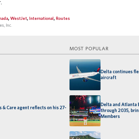
.
nada
,
WestJet
,
International
,
Routes
s, Inc.
MOST POPULAR
Delta continues fl
aircraft
Delta and Atlanta 
s & Care agent reflects on his 27-
through 2035, brin
Members