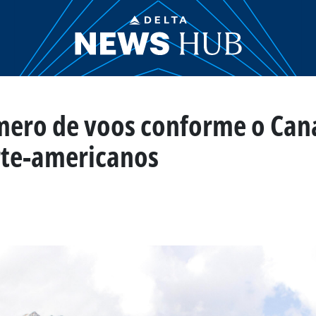
mero de voos conforme o Can
rte-americanos