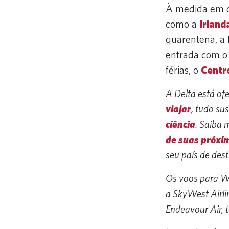
À medida em qu
como a
Irland
quarentena, a 
entrada com 
férias, o
Centr
A Delta está of
viajar
, tudo su
ciência
. Saiba 
de suas próxi
seu país de des
Os voos para Wi
a SkyWest Airli
Endeavour Air, 