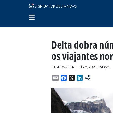
Skip to main content
SIGN UP FOR DELTA NEWS
Delta dobra nú
os viajantes no
STAFF WRITER
Jul 28, 2021 12:43pm
Email
Facebook
X
LinkedIn