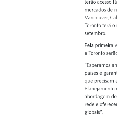
terão acesso fá
mercados de ne
Vancouver, Cal
Toronto terá o
setembro.
Pela primeira 
e Toronto serã
“Esperamos ans
países e garan
que precisam a
Planejamento d
abordagem de c
rede e oferece
globais”.