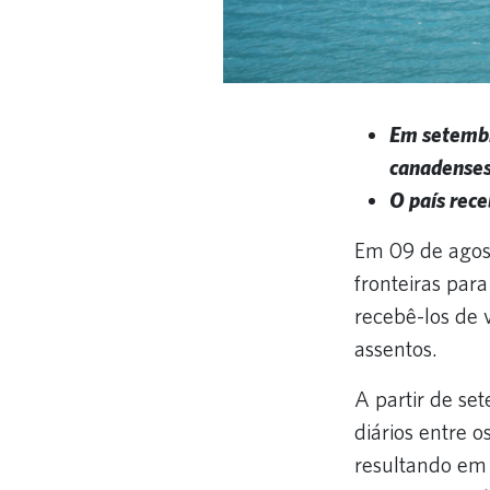
Em setembr
canadenses
O país rece
Em 09 de agost
fronteiras par
recebê-los de
assentos.
A partir de se
diários entre 
resultando em 