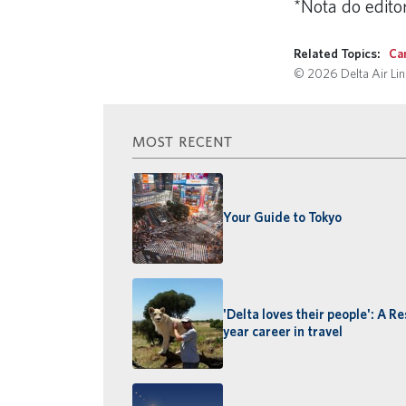
*Nota do editor
Related Topics:
Ca
© 2026 Delta Air Line
MOST RECENT
Your Guide to Tokyo
'Delta loves their people': A Re
year career in travel