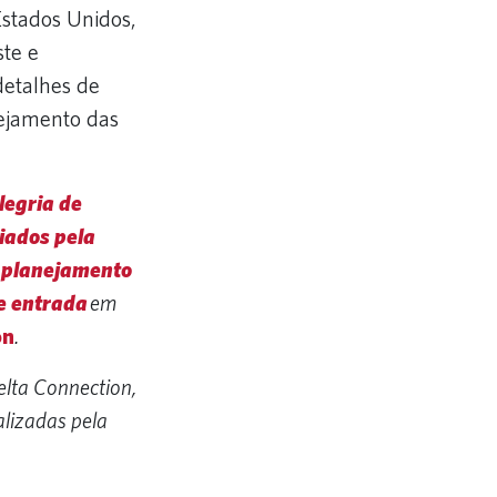
Estados Unidos,
ste e
detalhes de
ejamento das
legria de
iados pela
o
planejamento
de entrada
em
on
.
elta Connection,
alizadas pela