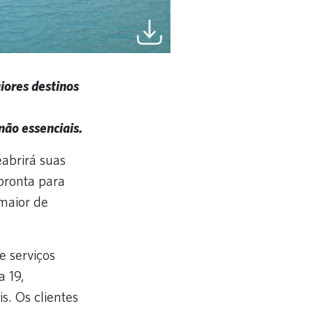
iores destinos
não essenciais.
abrirá suas
 pronta para
maior de
 serviços
a 19,
. Os clientes