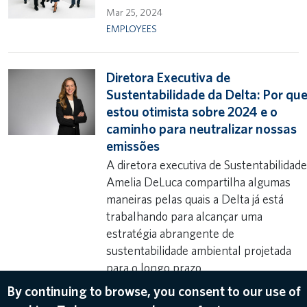
Mar 25, 2024
EMPLOYEES
Diretora Executiva de
Sustentabilidade da Delta: Por qu
estou otimista sobre 2024 e o
caminho para neutralizar nossas
emissões
A diretora executiva de Sustentabilidad
Amelia DeLuca compartilha algumas
maneiras pelas quais a Delta já está
trabalhando para alcançar uma
estratégia abrangente de
sustentabilidade ambiental projetada
para o longo prazo.
Mar 15, 2024 11:30am EDT
By continuing to browse, you consent to our use of