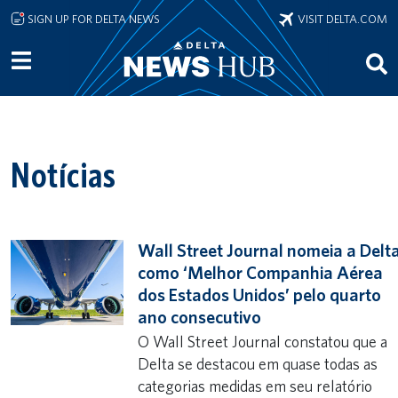
Skip to main content
SIGN UP FOR DELTA NEWS
VISIT DELTA.COM
Notícias
Wall Street Journal nomeia a Delt
como ‘Melhor Companhia Aérea
dos Estados Unidos’ pelo quarto
ano consecutivo
O Wall Street Journal constatou que a
Delta se destacou em quase todas as
categorias medidas em seu relatório